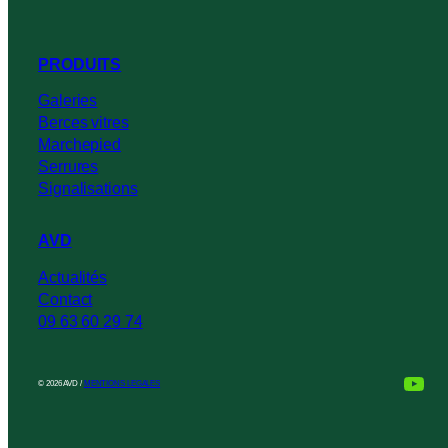
PRODUITS
Galeries
Berces vitres
Marchepied
Serrures
Signalisations
AVD
Actualités
Contact
09 63 60 29 74
You
© 2026 AVD /
MENTIONS LEGALES