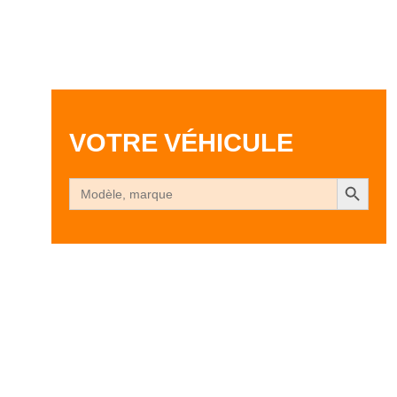
VOTRE VÉHICULE
Search Button
Search
for: