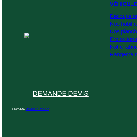
VÉHICUL
Découpe n
Nos habill
Nos planch
Protections
Notre fabri
Rangemen
DEMANDE DEVIS
© 2026 AVD /
MENTIONS LEGALES