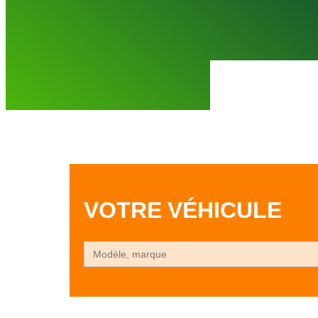
POSE EN 
VOTRE VÉHICULE
Search
for: