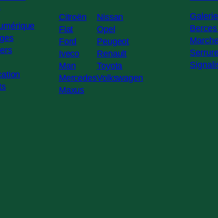
E
Galeri
Citroën
Nissan
umérique
Berces 
Fiat
Opel
ages
Marche
Ford
Peugeot
ers
Serrur
Iveco
Renault
Signali
Man
Toyota
cation
Mercedes
Volkswagen
ts
Maxus