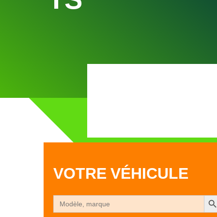
POSE EN 1H SUR RD
VOTRE VÉHICULE
Search Bu
Search
for: