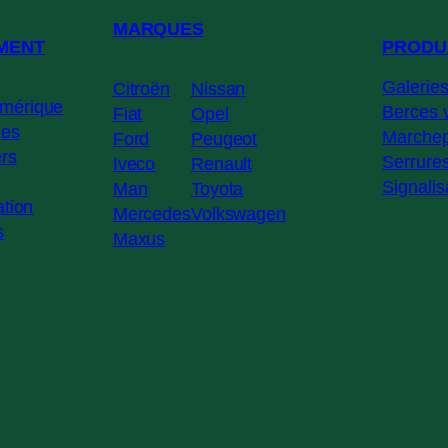
MARQUES
MENT
PRODU
Galerie
Citroën
Nissan
mérique
Berces v
Fiat
Opel
ges
Marchep
Ford
Peugeot
rs
Serrure
Iveco
Renault
Signalis
Man
Toyota
ation
Mercedes
Volkswagen
s
Maxus