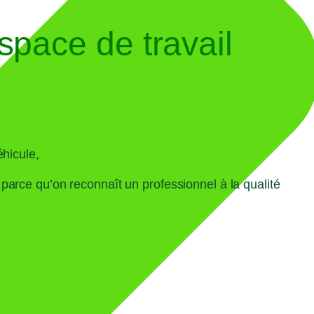
space de travail
éhicule,
parce qu’on reconnaît un professionnel à la qualité