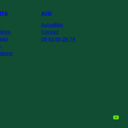
ITS
AVD
s
Actualités
itres
Contact
ied
09 63 60 29 74
s
ations
YouT