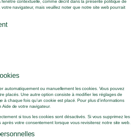
e
o
t
 fenêtre contextuelle, comme décrit dans la présente politique de
e
d
o
e
i
r
s
t
a votre navigateur, mais veuillez noter que notre site web pourrait
-
p
u
j
c
v
e
o
a
r
r
e
e
i
r
s
n
e
ent
c
t
c
c
v
e
a
s
e
p
o
e
i
r
l
s
b
a
m
a
c
v
y
u
c
p
u
e
i
t
s
k
l
t
w
c
i
t
i
o
o
e
c
e
a
m
o
d
s
r
n
a
c
i
-
z
t
o
v
cookies
j
t
m
e
s
i
m
r
rimer automatiquement ou manuellement les cookies. Vous pouvez
c
e
s
re placés. Une autre option consiste à modifier les réglages de
r
e à chaque fois qu’un cookie est placé. Pour plus d’informations
c
n Aide de votre navigateur.
e
ectement si tous les cookies sont désactivés. Si vous supprimez les
s après votre consentement lorsque vous revisiterez notre site web.
personnelles