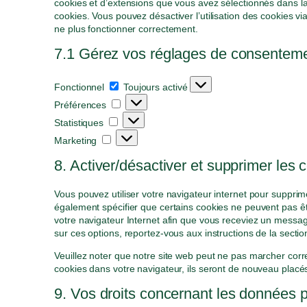
cookies et d’extensions que vous avez sélectionnés dans la
cookies. Vous pouvez désactiver l’utilisation des cookies vi
ne plus fonctionner correctement.
7.1 Gérez vos réglages de consentem
F
Fonctionnel
Toujours activé
o
P
Préférences
n
r
S
c
Statistiques
é
t
t
M
f
Marketing
a
i
a
é
t
o
r
8. Activer/désactiver et supprimer les 
r
i
n
k
e
s
n
e
n
Vous pouvez utiliser votre navigateur internet pour supp
t
e
t
c
également spécifier que certains cookies ne peuvent pas êt
i
l
i
e
votre navigateur Internet afin que vous receviez un messag
q
n
s
sur ces options, reportez-vous aux instructions de la sectio
u
g
e
Veuillez noter que notre site web peut ne pas marcher corr
s
cookies dans votre navigateur, ils seront de nouveau placé
9. Vos droits concernant les données 