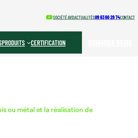
YouTube
SOCIÉTÉ AVD
ACTUALITÉS
09 63 60 29 74
CONTACT
DEMANDE DEVIS
S
PRODUITS
CERTIFICATION
s ou métal et la réalisation de