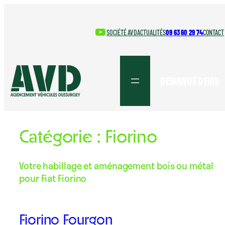
Aller
au
YouTube
contenu
SOCIÉTÉ AVD
ACTUALITÉS
09 63 60 29 74
CONTACT
DEMANDE DEVIS
Catégorie :
Fiorino
Votre habillage et aménagement bois ou métal
pour Fiat Fiorino
Fiorino Fourgon