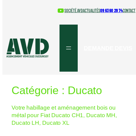
au
YouTube
SOCIÉTÉ AVD
ACTUALITÉS
09 63 60 29 74
CONTACT
contenu
DEMANDE DEVIS
Catégorie :
Ducato
Votre habillage et aménagement bois ou
métal pour Fiat Ducato CH1, Ducato MH,
Ducato LH, Ducato XL