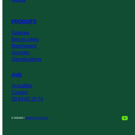
PRODUITS
Galeries
Berces vitres
Marchepied
Serrures
Signalisations
AVD
Actualités
Contact
09 63 60 29 74
You
© 2026 AVD /
MENTIONS LEGALES